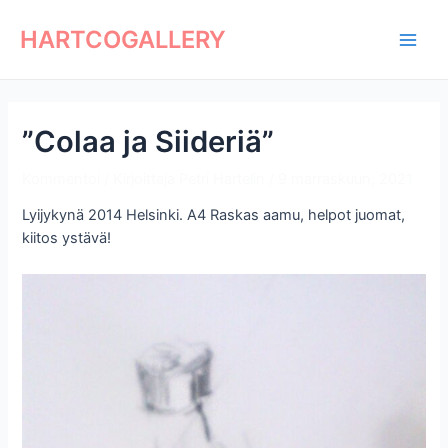
Siirry
Artikkelien
Main
sisältöön
selaus
HARTCOGALLERY
Men
”Colaa ja Siideriä”
Kommentoi
/ Kirjoittaja
Petri Hartelin
/
9 marraskuun, 2021
Lyijykynä 2014 Helsinki. A4 Raskas aamu, helpot juomat,
kiitos ystävä!