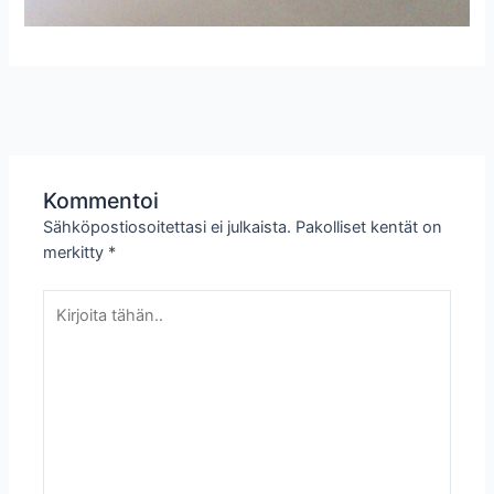
←
Edellinen
Seuraava
Artikkeli
Artikkeli
→
Kommentoi
Sähköpostiosoitettasi ei julkaista.
Pakolliset kentät on
merkitty
*
Kirjoita
tähän..