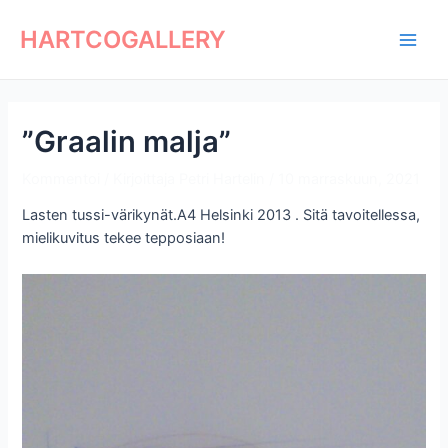
Siirry
Artikkelien
Main
sisältöön
selaus
HARTCOGALLERY
Men
”Graalin malja”
Kommentoi
/ Kirjoittaja
Petri Hartelin
/
10 marraskuun, 2021
Lasten tussi-värikynät.A4 Helsinki 2013 . Sitä tavoitellessa,
mielikuvitus tekee tepposiaan!