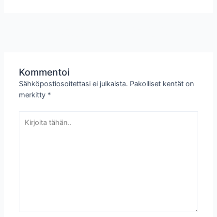
←
Edellinen
Seuraava
Artikkeli
Artikkeli
→
Kommentoi
Sähköpostiosoitettasi ei julkaista.
Pakolliset kentät on
merkitty
*
Kirjoita
tähän..