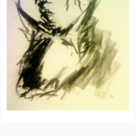
←
Edellinen
Seuraava
Artikkeli
Artikkeli
→