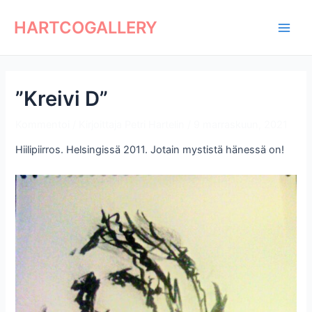
Siirry
Artikkelien
Main
sisältöön
selaus
HARTCOGALLERY
Men
”Kreivi D”
Kommentoi
/ Kirjoittaja
Petri Hartelin
/
9 marraskuun, 2021
Hiilipiirros. Helsingissä 2011. Jotain mystistä hänessä on!