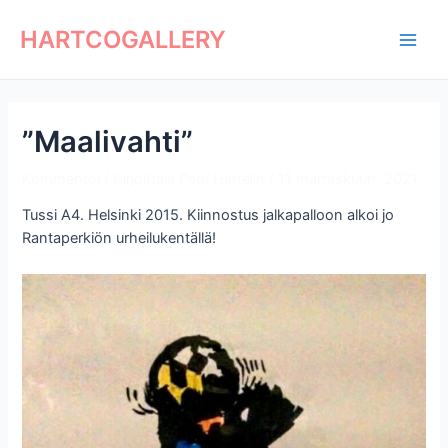
Siirry
Artikkelien
Main
sisältöön
selaus
HARTCOGALLERY
Men
”Maalivahti”
Kommentoi
/ Kirjoittaja
Petri Hartelin
/
11 marraskuun, 2021
Tussi A4. Helsinki 2015. Kiinnostus jalkapalloon alkoi jo
Rantaperkiön urheilukentällä!