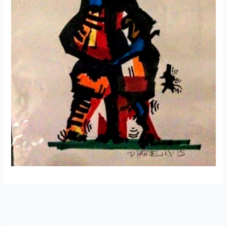
←
Edellinen
Seuraava
Artikkeli
Artikkeli
→